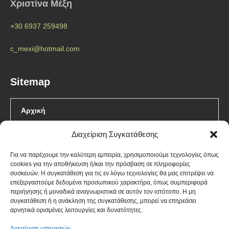
Χριστίνα Μέξη
+30 6937 259498
c_mexi@hotmail.com
Sitemap
Αρχική
Διαχείριση Συγκατάθεσης
Π. Καλιακούδας
Για να παρέχουμε την καλύτερη εμπειρία, χρησιμοποιούμε τεχνολογίες όπως
Χ. Μέξη
cookies για την αποθήκευση ή/και την πρόσβαση σε πληροφορίες
συσκευών. Η συγκατάθεση για τις εν λόγω τεχνολογίες θα μας επιτρέψει να
Υπηρεσίες
επεξεργαστούμε δεδομένα προσωπικού χαρακτήρα, όπως συμπεριφορά
περιήγησης ή μοναδικά αναγνωριστικά σε αυτόν τον ιστότοπο. Η μη
συγκατάθεση ή η ανάκληση της συγκατάθεσης, μπορεί να επηρεάσει
Blog
αρνητικά ορισμένες λειτουργίες και δυνατότητες.
Διαχείριση υπηρεσιών